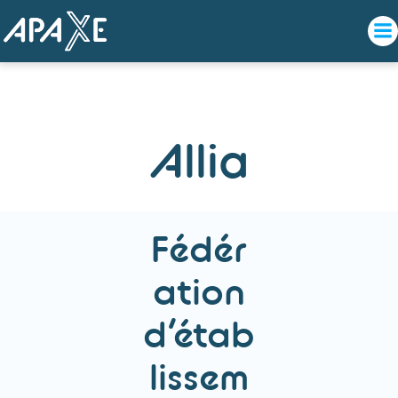
Aller
au
contenu
Allia
Fédér
ation
d’étab
lissem