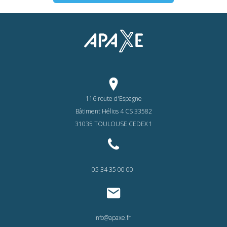
116 route d'Espagne
Bâtiment Hélios 4 CS 33582
31035 TOULOUSE CEDEX 1
05 34 35 00
00
info@apaxe.fr